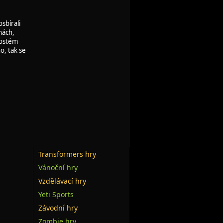
sbírali
nách,
rostém
o, tak se
Transformers hry
Vánoční hry
Vzdělávací hry
Yeti Sports
Závodní hry
Zombie hry