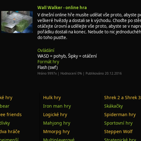
Wall Walker - online hra
V dnešní online hře musíte udělat vše proto, abyste po
veškeré hvězdy a dostali se k východu. Choďte po stě
otáčejte úrovní a udělejte vše proto, abyste se v nap
pořádku dostali na konec. Nebude to nic jednoduchéh
do toho pusťte.
Ovládání
WASD = pohyb, Šipky = otáčení
Formát hry
Flash (swf)
Hráno 9997x | Hodnocení 0% | Publikováno 20.12.2016
ké hry
Hulk hry
Shrek 2 a Shrek 3
bear
Iron man hry
Skákačky
ee friends
Logické hry
Spiderman hry
dívky
Mahjong hry
Sportovní hry
dva hráče
Mmorpg hry
Steppen Wolf
 nejmenší
Multiplayerové
Strategické hry