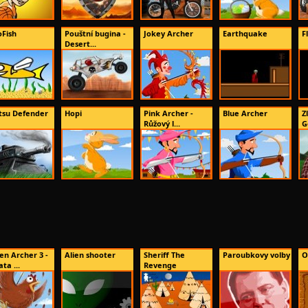
oFish
Pouštní bugina -
Jokey Archer
Earthquake
F
Desert...
itsu Defender
Hopi
Pink Archer -
Blue Archer
Z
Růžový l...
G
en Archer 3 -
Alien shooter
Sheriff The
Paroubkovy volby
O
ta ...
Revenge