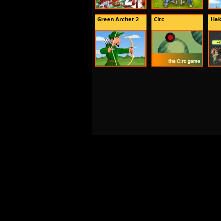
Green Archer 2
Circ
Hak