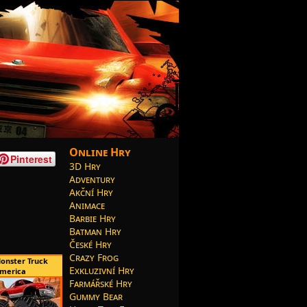
Online Hry
Pinterest
3D Hry
Adventury
Akční Hry
Animace
Barbie Hry
Batman Hry
České Hry
Crazy Frog
onster Truck
Exkluzivní Hry
merica
Farmářské Hry
Gummy Bear