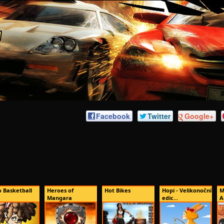
Facebook
Twitter
Google+
o Basketball
Heroes of
Hot Bikes
Hopi - Velikonoční
M
Mangara
edic...
A