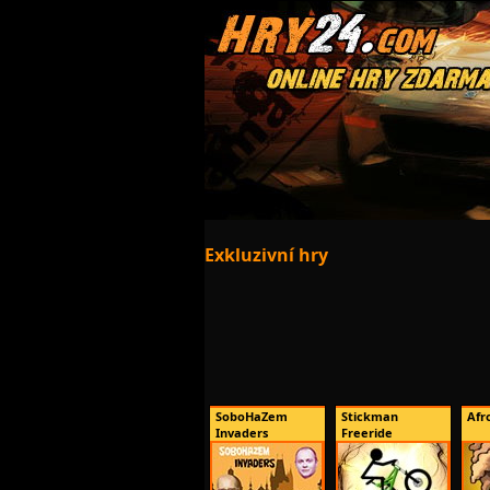
Exkluzivní hry
SoboHaZem
Stickman
Afr
Invaders
Freeride