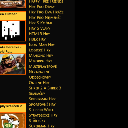
Happy Tree Friends
Hry Pro Dívky
Hry Pro Dva Hráče
lea climber
Hry Pro Nejmenší
Hry S Koňmi
Hry S Vlaky
HTML5 Hry
Hulk Hry
Iron Man Hry
latá horečka -
Logické Hry
old Ru...
Mahjong Hry
Mmorpg Hry
Multiplayerové
Nezařazené
Oddechovky
Online Hry
Shrek 2 A Shrek 3
Skákačky
Spiderman Hry
Sportovní Hry
pilý králíček 2
Steppen Wolf
Strategické Hry
Střílečky
Superman Hry