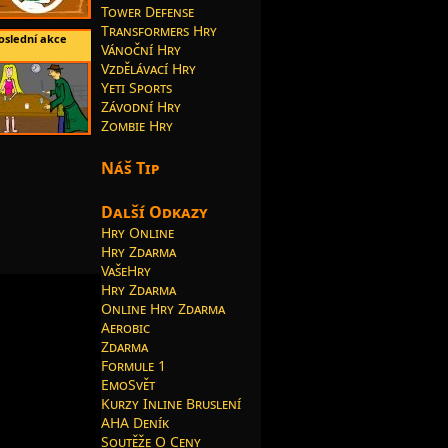
Tower Defense
Transformers Hry
oslední akce
Vánoční Hry
Vzdělávací Hry
Yeti Sports
Závodní Hry
Zombie Hry
Náš Tip
Další Odkazy
Hry Online
Hry Zdarma
VašeHry
Hry Zdarma
Online Hry Zdarma
Aerobic
Zdarma
Formule 1
EmoSvět
Kurzy Inline Bruslení
AHA Deník
Soutěže O Ceny