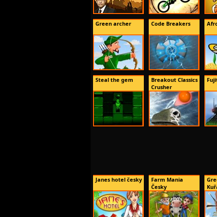
Green archer
Code Breakers
Afr
Steal the gem
Breakout Classics
Fuj
Crusher
Janes hotel česky
Farm Mania
Gre
Česky
Kuřa