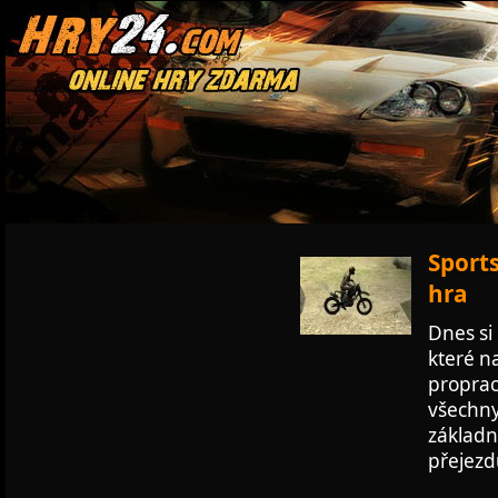
Sports
hra
Dnes si
které n
proprac
všechny
základně
přejezd