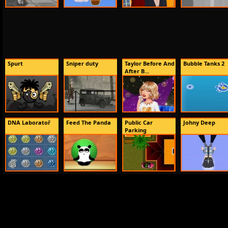
Spurt
Sniper duty
Taylor Before And
Bubble Tanks 2
After B...
DNA Laboratoř
Feed The Panda
Public Car
Johny Deep
Parking