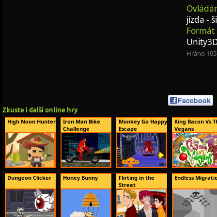
Ovládán
jízda - 
Formát 
Unity3
Hráno 105
Facebook
Zkuste i další online hry
High Noon Hunter
Iron Man Bike
Monkey Go Happy
King Bacon Vs T
Challenge
Escape
Vegans
Dungeon Clicker
Honey Bunny
Flirting in the
Endless Migrati
Street