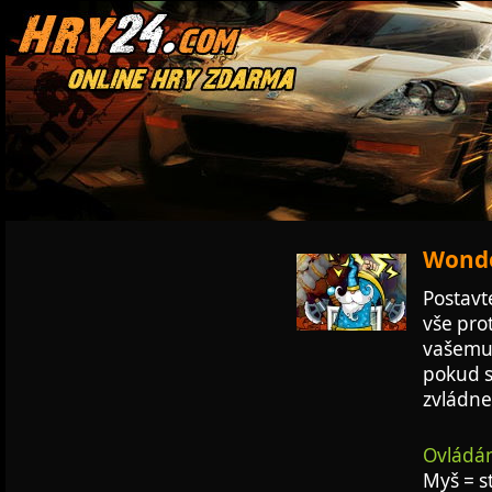
Wonde
Postavt
vše prot
vašemu 
pokud si
zvládne
Ovládán
Myš = s