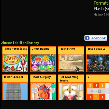
Formát 
Flash (s
Hráno 114
Facebook
Zkuste i další online hry
Janes hotel česky
Ghost Bubble
Flash strike
Elite Squad 2
Tower Creeper
Heart Surgery
Pet Grooming
9
Studio