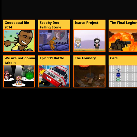
Gooooaaal Rio
Scooby Doo
Icarus Project
The Final Legio
2014
Falling Stone
We are not gonna
Epic 911 Battle
The Foundry
Cars
take it