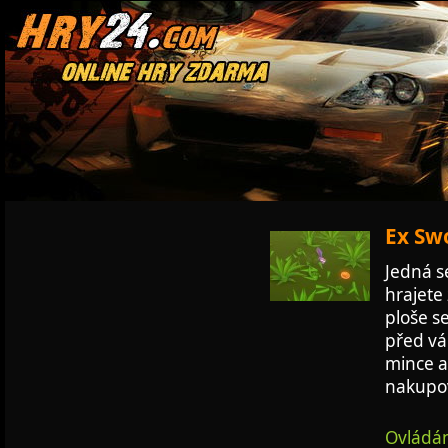
Ex Swo
Jedná s
hrajete
ploše s
před vám
mince a
nakupov
Ovládán