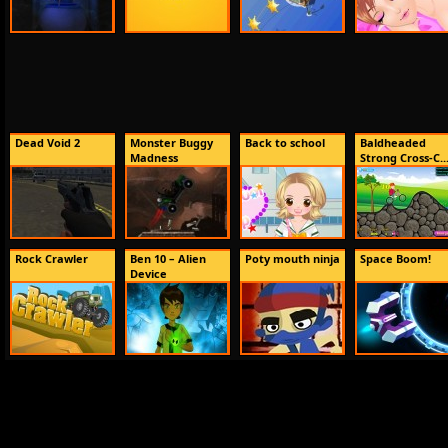
Dead Void 2
Monster Buggy
Back to school
Baldheaded
Madness
Strong Cross-C..
Rock Crawler
Ben 10 – Alien
Poty mouth ninja
Space Boom!
Device