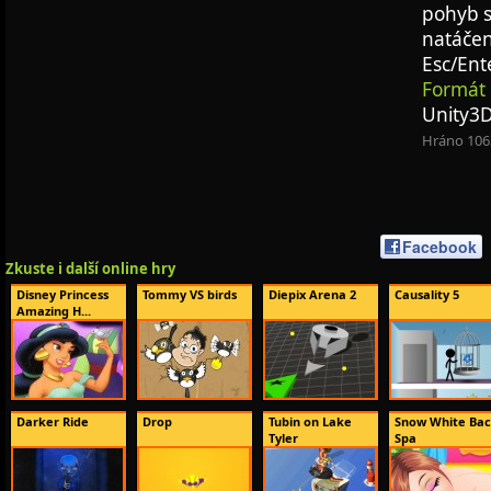
pohyb s
natáčen
Esc/Ent
Formát 
Unity3
Hráno 106
Facebook
Zkuste i další online hry
Disney Princess
Tommy VS birds
Diepix Arena 2
Causality 5
Amazing H...
Darker Ride
Drop
Tubin on Lake
Snow White Ba
Tyler
Spa