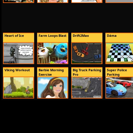
Heart of Ice
Farm Loops Blast
Drift2Max
Dáma
Viking Workout
Barbie Morning
Big Truck Parking
Super Police
Exercise
Pro
Parking