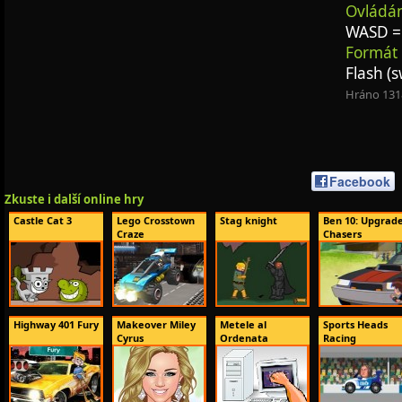
Ovládán
WASD = 
Formát 
Flash (s
Hráno 131
Facebook
Zkuste i další online hry
Castle Cat 3
Lego Crosstown
Stag knight
Ben 10: Upgrad
Craze
Chasers
Highway 401 Fury
Makeover Miley
Metele al
Sports Heads
Cyrus
Ordenata
Racing