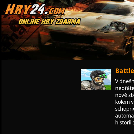
Battle
V dnešní
nepřáte
nové zb
kolem v
schopno
automati
historii