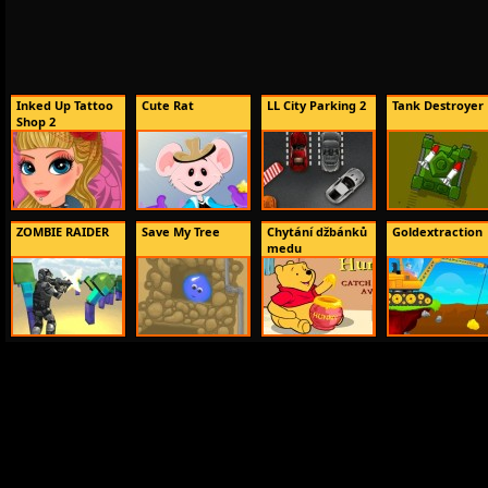
Inked Up Tattoo
Cute Rat
LL City Parking 2
Tank Destroyer
Shop 2
ZOMBIE RAIDER
Save My Tree
Chytání džbánků
Goldextraction
medu