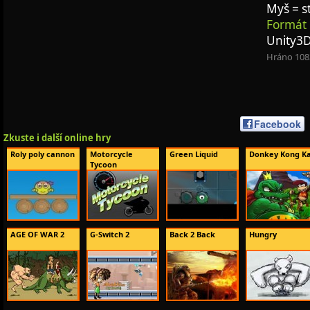
Myš = s
Formát 
Unity3
Hráno 108
Facebook
Zkuste i další online hry
Roly poly cannon
Motorcycle
Green Liquid
Donkey Kong Ka
Tycoon
AGE OF WAR 2
G-Switch 2
Back 2 Back
Hungry