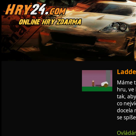
Ladder
Máme ta
hru, ve
tak, aby
co nejví
docela n
se spíš
Ovládán