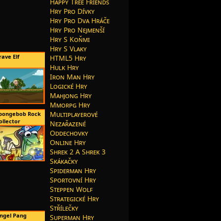
Happy Tree Friends
Hry Pro Dívky
Hry Pro Dva Hráče
Hry Pro Nejmenší
Hry S Koňmi
Hry S Vlaky
rave Elf
HTML5 Hry
Hulk Hry
Iron Man Hry
Logické Hry
Mahjong Hry
Mmorpg Hry
Multiplayerové
pongebob Rock
ollector
Nezařazené
Oddechovky
Online Hry
Shrek 2 A Shrek 3
Skákačky
Spiderman Hry
Sportovní Hry
Steppen Wolf
Strategické Hry
Střílečky
ngel Pang
Superman Hry