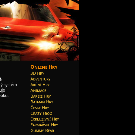
Online Hry
3D Hry
Adventury
é
Akční Hry
ový systém
Animace
uje
 boku.
Barbie Hry
Batman Hry
České Hry
Crazy Frog
Exkluzivní Hry
Farmářské Hry
Gummy Bear