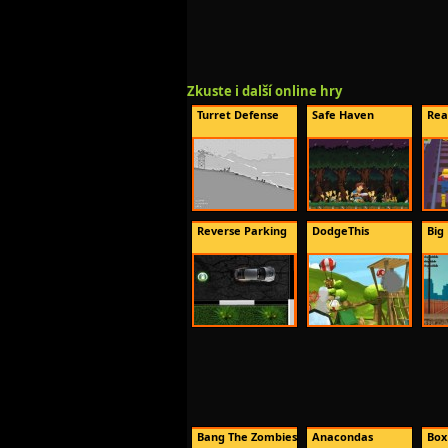
Zkuste i další online hry
Turret Defense
Safe Haven
Rea
Reverse Parking
DodgeThis
Big
Bang The Zombies
Anacondas
Box