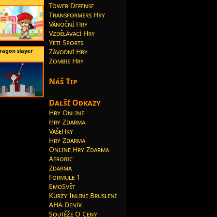
Tower Defense
Transformers Hry
Vánoční Hry
Vzdělávací Hry
Yeti Sports
ragon slayer
Závodní Hry
Zombie Hry
Náš Tip
Další Odkazy
Hry Online
Hry Zdarma
VašeHry
Hry Zdarma
Online Hry Zdarma
Aerobic
Zdarma
Formule 1
EmoSvět
Kurzy Inline Bruslení
AHA Deník
Soutěže O Ceny