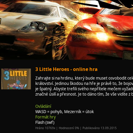
3 Little Heroes - online hra
Zahrajte si na hrdinu, který bude muset osvobodit cel
království. Jedinou škodou na hře je právě to, že boj
je špatný. Abyste trefili svého nepřítele mečem vyžad
značné úsilí a přesnost. Je to dáno tím, že vše vidíte z
Ovládání
WASD = pohyb, Mezerník = útok
Formát hry
Flash (swf)
Hráno 10769x | Hodnocení 0% | Publikováno 13.09.2015