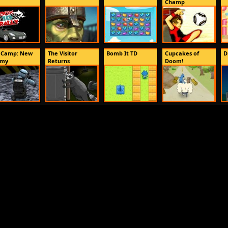
Champ
 Camp: New
The Visitor
Bomb It TD
Cupcakes of
D
emy
Returns
Doom!