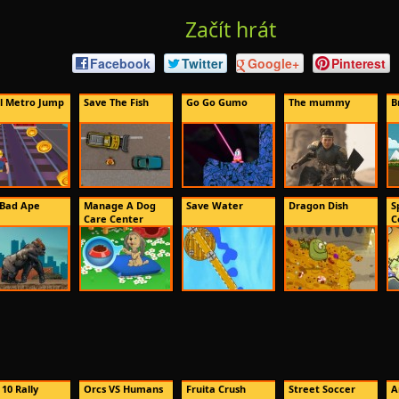
Začít hrát
Facebook
Twitter
Google+
Pinterest
l Metro Jump
Save The Fish
Go Go Gumo
The mummy
B
 Bad Ape
Manage A Dog
Save Water
Dragon Dish
S
Care Center
C
 10 Rally
Orcs VS Humans
Fruita Crush
Street Soccer
A