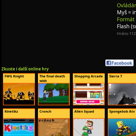
Ovládán
Myš = i
Formát 
Flash (s
Hráno 112
Facebook
Zkuste i další online hry
FWG Knight
The final death
Shopping Arcade
Sierra 7
wish
Kinetikz
Cronch
Alien Squad
Spongebob Atv