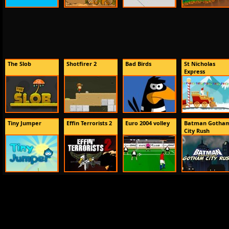
The Slob
Shotfirer 2
Bad Birds
St Nicholas
Express
Tiny Jumper
Effin Terrorists 2
Euro 2004 volley
Batman Gotha
City Rush