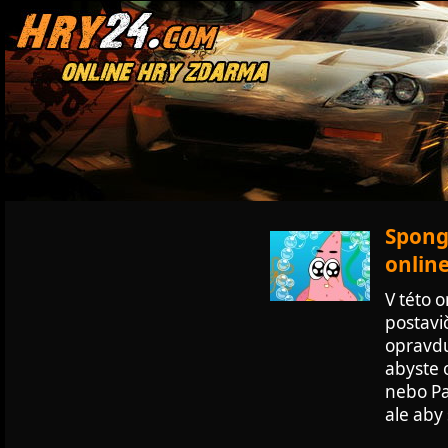
Spong
onlin
V této o
postavi
opravdu
abyste 
nebo Pa
ale aby