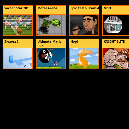
Soccer Star 2015
Metal Arena
Epic Celeb Brawl 4
Mort II
Bloxorz 2
Ultimate Mario
Hopi
KNIGHT ELITE
Run