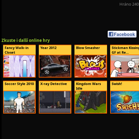
Hráno 240
Facebook
Zkuste i další online hry
Fancy Walk-in
Year 2012
Blow Smasher
Stickman Kissin
Closet
GF at Re...
Soccer Style 2010
X-ray Detective
Kingdom Wars
Swish!
Idle