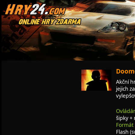
Doome
Akční h
jejich 
vylepšo
Ovládán
šipky +
Formát 
Flash (s