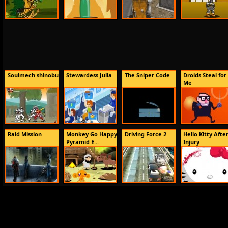
Soulmech shinobu
Stewardess Julia
The Sniper Code
Droids Steal for
Me
Raid Mission
Monkey Go Happy
Driving Force 2
Hello Kitty Afte
Pyramid E...
Injury