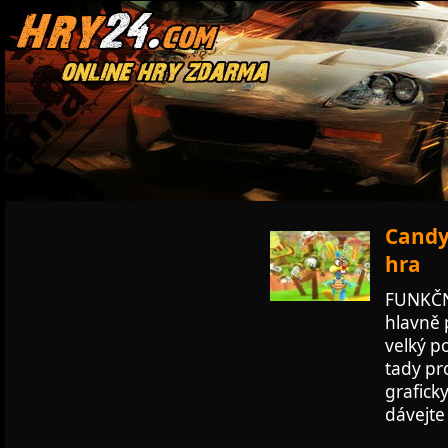
Candy
hra
FUNKČNÍ
hlavně 
velký po
tady pro
grafick
dávejte 