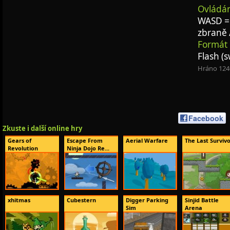
Ovládán
WASD = 
zbraně 
Formát 
Flash (s
Hráno 124
Facebook
Zkuste i další online hry
Gears of
Escape From
Aerial Warfare
The Last Survivo
Revolution
Ninja Dojo Re...
xhitmas
Cubestern
Digger Parking
Sinjid Battle
Sim
Arena