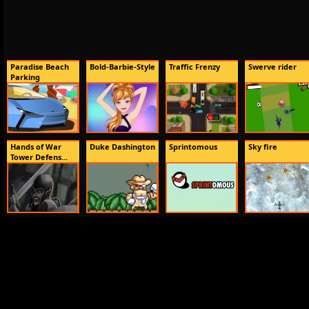
Paradise Beach
Bold-Barbie-Style
Traffic Frenzy
Swerve rider
Parking
Hands of War
Duke Dashington
Sprintomous
Sky fire
Tower Defens...