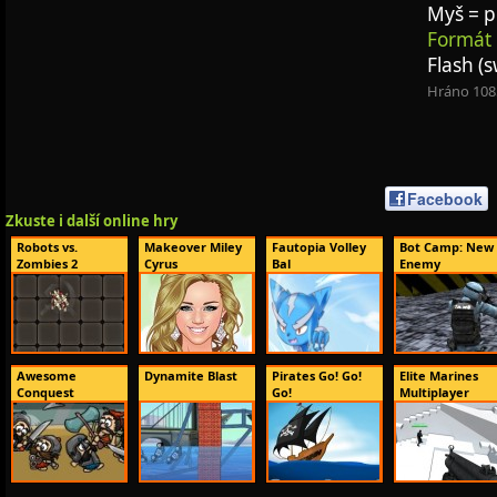
Myš = 
Formát 
Flash (s
Hráno 108
Facebook
Zkuste i další online hry
Robots vs.
Makeover Miley
Fautopia Volley
Bot Camp: New
Zombies 2
Cyrus
Bal
Enemy
Awesome
Dynamite Blast
Pirates Go! Go!
Elite Marines
Conquest
Go!
Multiplayer