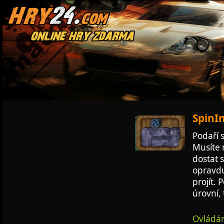
SpinIn
Podaří 
Musíte 
dostat s
opravdu
projít.
úrovní, 
Ovládán