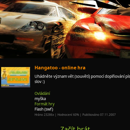
Hangatoo - online hra
Uhádněte význam vět (souvětí) pomocí doplňování p
slov :)
Ovládání
myška
Formát hry
Flash (swf)
Hráno 23286x | Hodnocení 60% | Publikováno 07.11.2007
Začít hrát