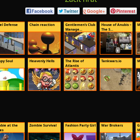
Facebook
Twitter
Google+
Pinterest
el Defense
Chain reaction
Gentlemen’s Club
House of Anubis –
M
Manage...
The S...
ppy Soul
Heavenly Hells
The Rise of
Tankwars.io
M
Atlantis
bie at the
Zombie Survival
Fashion Party Girl
War Brokers
G
es
M