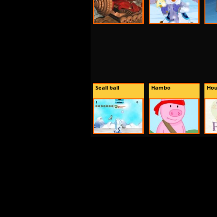
Seall ball
Hambo
Hou