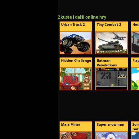
Zkuste i další online hry
Urban Truck 2
Tiny Combat 2
Hot
Hidden Challenge
Batman
Fla
Revolutions
Mars Miner
Super snowman
Zom
Gat