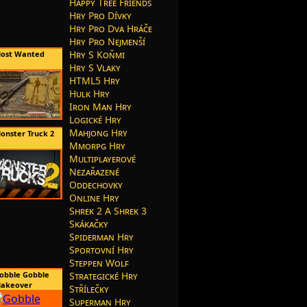
Happy Tree Friends
Hry Pro Dívky
Hry Pro Dva Hráče
Hry Pro Nejmenší
Hry S Koňmi
ost Wanted
Hry S Vlaky
HTML5 Hry
Hulk Hry
Iron Man Hry
Logické Hry
Mahjong Hry
onster Truck 2
Mmorpg Hry
Multiplayerové
Nezařazené
Oddechovky
Online Hry
Shrek 2 A Shrek 3
Skákačky
Spiderman Hry
Sportovní Hry
Steppen Wolf
obble Gobble
Strategické Hry
akeover
Střílečky
Superman Hry