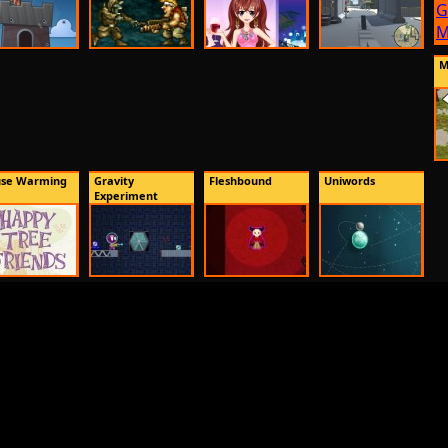
M
se Warming
Gravity
Fleshbound
Uniwords
Experiment