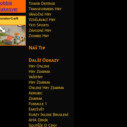
Tower Defense
Transformers Hry
Vánoční Hry
onsterCraft
Vzdělávací Hry
Yeti Sports
Závodní Hry
Zombie Hry
Náš Tip
Další Odkazy
Hry Online
Hry Zdarma
VašeHry
Hry Zdarma
Online Hry Zdarma
Aerobic
Zdarma
Formule 1
EmoSvět
Kurzy Inline Bruslení
AHA Deník
Soutěže O Ceny