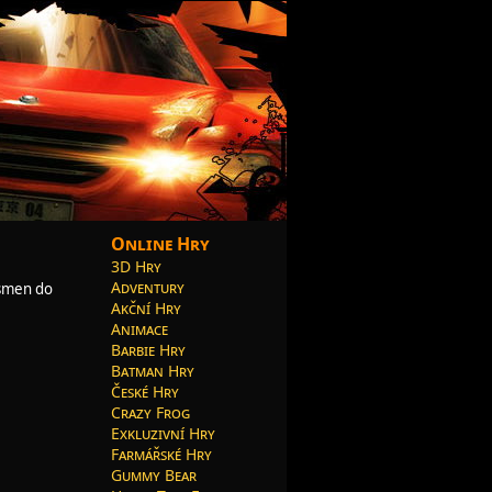
Online Hry
3D Hry
Adventury
ísmen do
Akční Hry
Animace
Barbie Hry
Batman Hry
České Hry
Crazy Frog
Exkluzivní Hry
Farmářské Hry
Gummy Bear