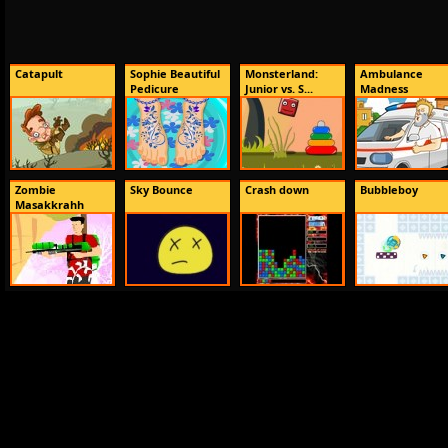
Catapult
Sophie Beautiful
Monsterland:
Ambulance
Pedicure
Junior vs. S...
Madness
Zombie
Sky Bounce
Crash down
Bubbleboy
Masakkrahh