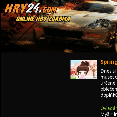
Spring
Dnes si 
muset o
určené p
oblečení
doplňků
Ovládán
Myš = i