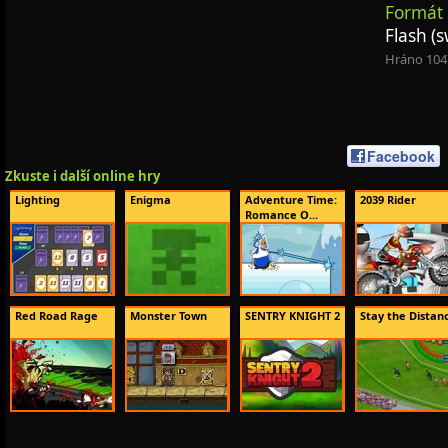
Formát 
Flash (s
Hráno 104
Facebook
Zkuste i další online hry
Lighting
Enigma
Adventure Time:
2039 Rider
Romance O...
Red Road Rage
Monster Town
SENTRY KNIGHT 2
Stay the Distan