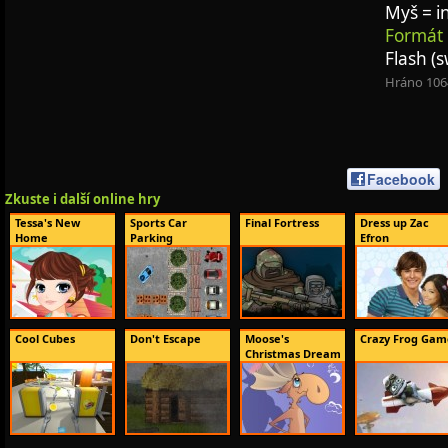
Myš = i
Formát 
Flash (s
Hráno 106
Facebook
Zkuste i další online hry
Tessa's New
Sports Car
Final Fortress
Dress up Zac
Home
Parking
Efron
Cool Cubes
Don't Escape
Moose's
Crazy Frog Gam
Christmas Dream