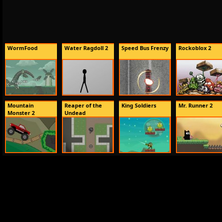
WormFood
Water Ragdoll 2
Speed Bus Frenzy
Rockoblox 2
Mountain
Reaper of the
King Soldiers
Mr. Runner 2
Monster 2
Undead