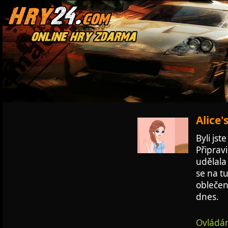
Alice'
Byli jst
Připrav
udělala 
se na tu
oblečen
dnes.
Ovládán