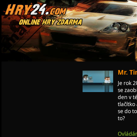
Mr. Ti
Je rok 2
se zaob
den v t
tlačítk
se do to
to?
Ovládán