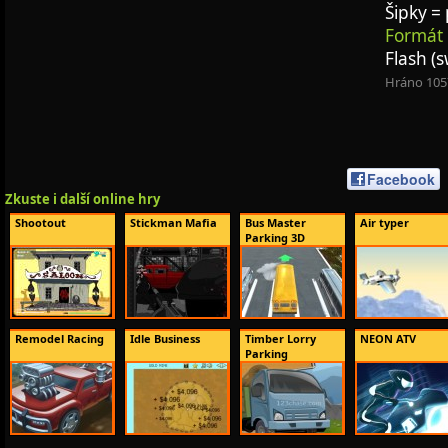
Šipky =
Formát 
Flash (s
Hráno 105
Facebook
Zkuste i další online hry
Shootout
Stickman Mafia
Bus Master
Air typer
Parking 3D
Remodel Racing
Idle Business
Timber Lorry
NEON ATV
Parking