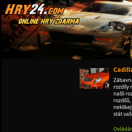
Cadill
Zábavná
rozdíly
našli r
rozdílů,
neklike
stát va
Ovládán