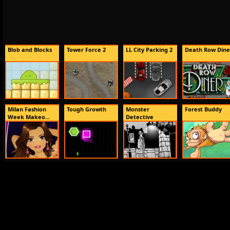
Blob and Blocks
Tower Force 2
LL City Parking 2
Death Row Dine
Milan Fashion
Tough Growth
Monster
Forest Buddy
Week Makeo...
Detective