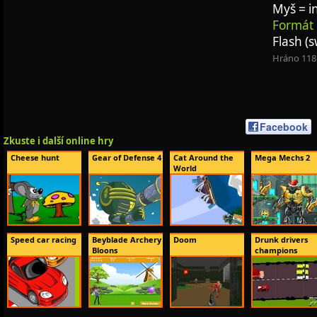
Myš = i
Formát 
Flash (s
Hráno 118
Facebook
Zkuste i další online hry
Cheese hunt
Gear of Defense 4
Cat Around the
Mega Mechs 2
World
Speed car racing
Beyblade Archery
Doom
Drunk drivers
Bloons
champions