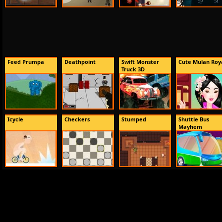
Feed Prumpa
Deathpoint
Swift Monster
Cute Mulan Roy
Truck 3D
Icycle
Checkers
Stumped
Shuttle Bus
Mayhem