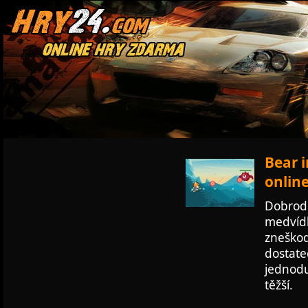
Bear i
onlin
Dobrodr
medvídk
zneškod
dostate
jednodu
těžší.