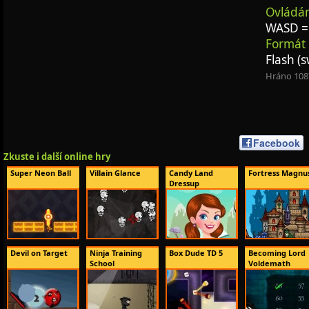
Ovládán
WASD =
Formát 
Flash (s
Hráno 108
Facebook
Zkuste i další online hry
Super Neon Ball
Villain Glance
Candy Land
Fortress Magnu
Dressup
Devil on Target
Ninja Training
Box Dude TD 5
Becoming Lord
School
Voldemath