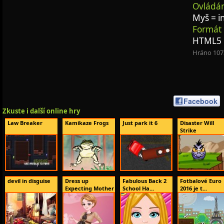
Ovládán
Myš = i
Formát 
HTML5
Hráno 107
Facebook
Zkuste i další online hry
Law Breaker
Kamikaze Frogs
Just park it 6
Disaster Will
Strike
devil in disguise
Dress up
Fabulous Back 2
Fotbalové Euro
Expecting Mother
School Ha...
2016 je t...