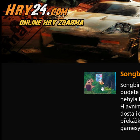
Songb
Songbir
budete 
nebyla 
Hlavním
dostali
překážk
gamesy