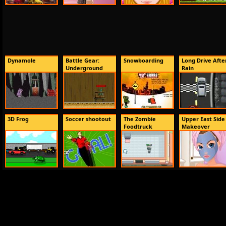
Dynamole
Battle Gear:
Snowboarding
Long Drive Afte
Underground
Rain
3D Frog
Soccer shootout
The Zombie
Upper East Side
Foodtruck
Makeover