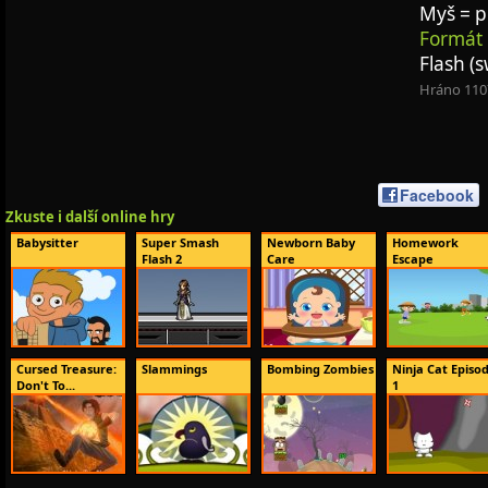
Myš = 
Formát 
Flash (s
Hráno 110
Facebook
Zkuste i další online hry
Babysitter
Super Smash
Newborn Baby
Homework
Flash 2
Care
Escape
Cursed Treasure:
Slammings
Bombing Zombies
Ninja Cat Episo
Don't To...
1