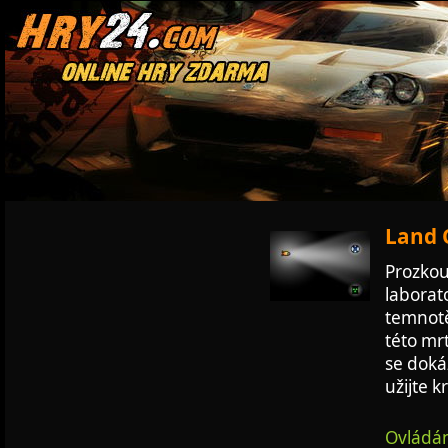
Land 
Prozko
laborat
temnotě
této mr
se dokáž
užijte 
Ovládán