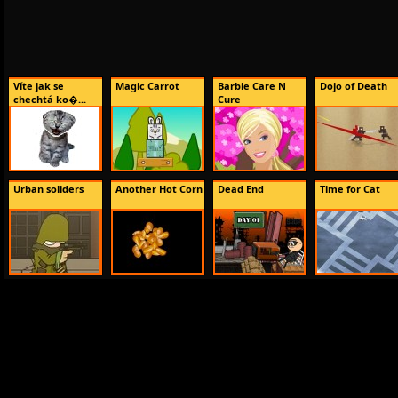
Víte jak se
Magic Carrot
Barbie Care N
Dojo of Death
chechtá ko�...
Cure
Urban soliders
Another Hot Corn
Dead End
Time for Cat