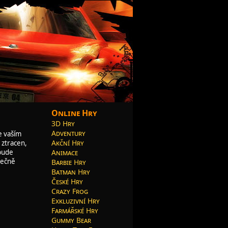
Online Hry
3D Hry
Adventury
e vaším
Akční Hry
 ztracen,
Animace
 bude
tečně
Barbie Hry
Batman Hry
České Hry
Crazy Frog
Exkluzivní Hry
Farmářské Hry
Gummy Bear