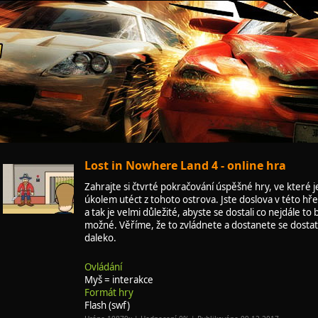
Lost in Nowhere Land 4 - online hra
Zahrajte si čtvrté pokračování úspěšné hry, ve které j
úkolem utéct z tohoto ostrova. Jste doslova v této hře
a tak je velmi důležité, abyste se dostali co nejdále to
možné. Věříme, že to zvládnete a dostanete se dosta
daleko.
Ovládání
Myš = interakce
Formát hry
Flash (swf)