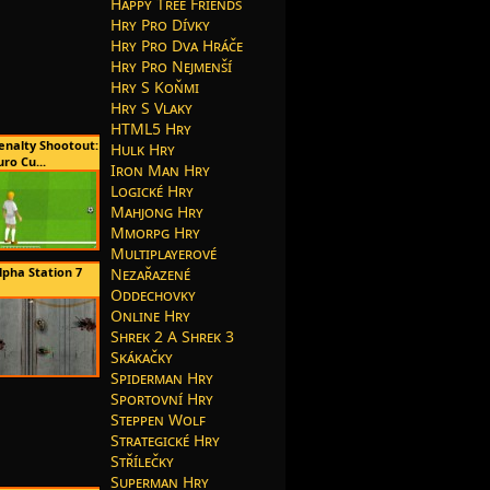
Happy Tree Friends
Hry Pro Dívky
Hry Pro Dva Hráče
Hry Pro Nejmenší
Hry S Koňmi
Hry S Vlaky
HTML5 Hry
enalty Shootout:
Hulk Hry
uro Cu...
Iron Man Hry
Logické Hry
Mahjong Hry
Mmorpg Hry
Multiplayerové
lpha Station 7
Nezařazené
Oddechovky
Online Hry
Shrek 2 A Shrek 3
Skákačky
Spiderman Hry
Sportovní Hry
Steppen Wolf
Strategické Hry
Střílečky
Superman Hry