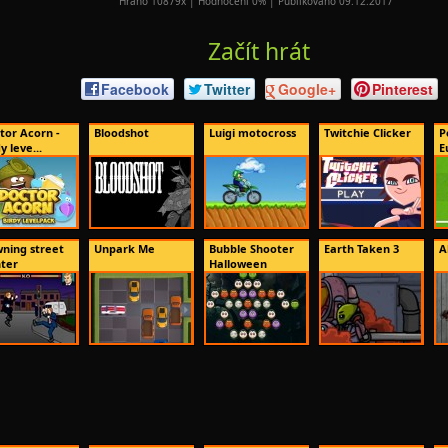
Hráno 10879x | Hodnocení 0% | Publikováno 09.12.2017
Začít hrát
Facebook
Twitter
Google+
Pinterest
tor Acorn -
Bloodshot
Luigi motocross
Twitchie Clicker
P
y leve...
E
ning street
Unpark Me
Bubble Shooter
Earth Taken 3
A
hter
Halloween