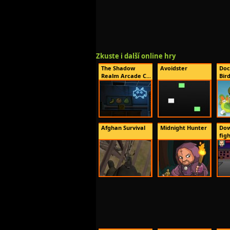
Zkuste i další online hry
The Shadow
Avoidster
Doc
Realm Arcade C...
Bird
Afghan Survival
Midnight Hunter
Dow
fig