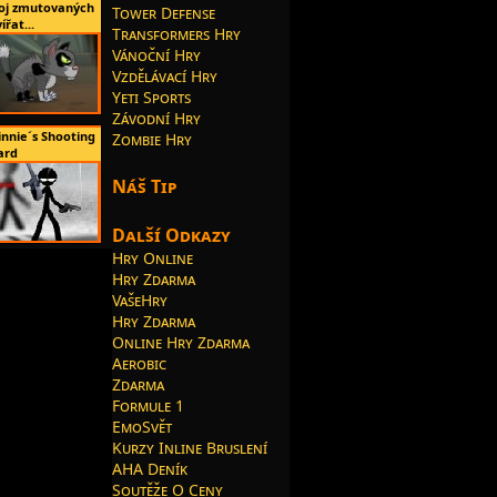
oj zmutovaných
Tower Defense
ířat...
Transformers Hry
Vánoční Hry
Vzdělávací Hry
Yeti Sports
Závodní Hry
innie´s Shooting
Zombie Hry
ard
Náš Tip
Další Odkazy
Hry Online
Hry Zdarma
VašeHry
Hry Zdarma
Online Hry Zdarma
Aerobic
Zdarma
Formule 1
EmoSvět
Kurzy Inline Bruslení
AHA Deník
Soutěže O Ceny