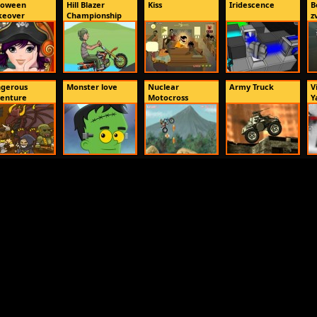
loween
Hill Blazer
Kiss
Iridescence
B
eover
Championship
zv
gerous
Monster love
Nuclear
Army Truck
V
enture
Motocross
Y