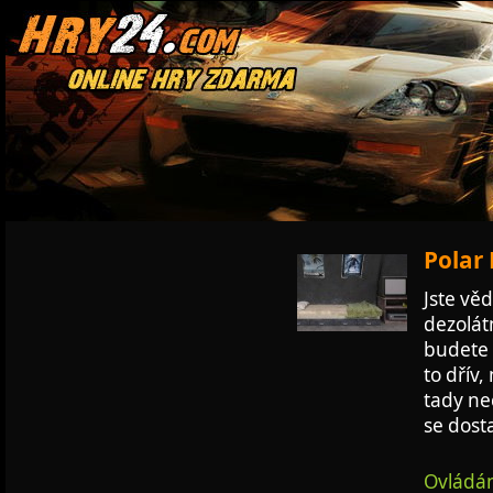
Polar 
Jste vě
dezolát
budete 
to dřív
tady ne
se dosta
Ovládán