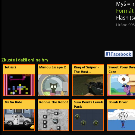
Myš = i
Formát 
Flash (s
Hráno 995
Facebook
Zkuste i další online hry
Tetris 2
Mimou Escape 2
King of Sniper -
Sweet Pony Day
The Host...
Care
Mafia Ride
Ronnie the Robot
Sum Points Levels
Bomb Diver
Pack