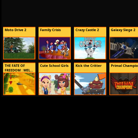
Moto Drive 2
Family Crisis
Crazy Castle 2
Galaxy Siege 2
THE FATE OF
Cute School Girls
Kick the Critter
Primal Champio
FREEDOM : MEL...