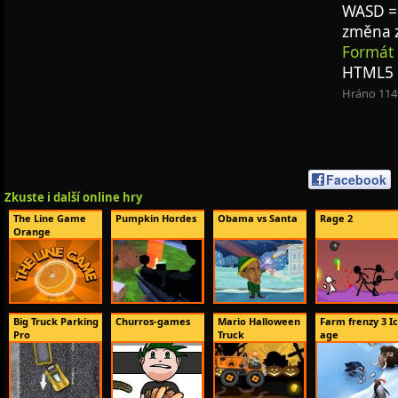
WASD = 
změna 
Formát 
HTML5
Hráno 114
Facebook
Zkuste i další online hry
The Line Game
Pumpkin Hordes
Obama vs Santa
Rage 2
Orange
Big Truck Parking
Churros-games
Mario Halloween
Farm frenzy 3 I
Pro
Truck
age