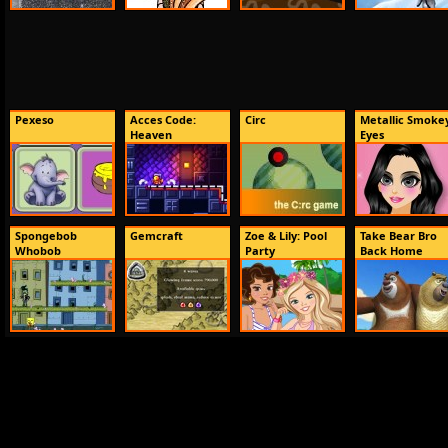
Pexeso
Acces Code:
Circ
Metallic Smoke
Heaven
Eyes
Spongebob
Gemcraft
Zoe & Lily: Pool
Take Bear Bro
Whobob
Party
Back Home
Whatpant...