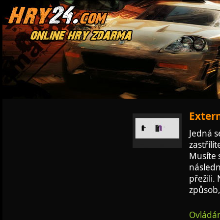
Exterm
Jedná s
zastřílí
Musíte 
následně
přežili
způsob,
Ovládán