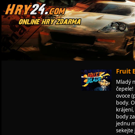
Fruit 
Mladý n
čepele!
ovoce (
body. O
krájení
body za
jednu m
sekejte