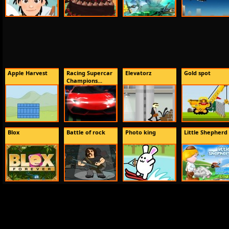
Apple Harvest
Racing Supercar
Elevatorz
Gold spot
Champions...
Blox
Battle of rock
Photo king
Little Shepherd