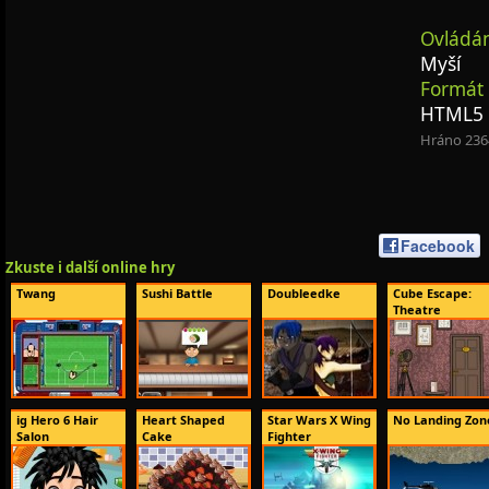
Ovládán
Myší
Formát 
HTML5
Hráno 236
Facebook
Zkuste i další online hry
Twang
Sushi Battle
Doubleedke
Cube Escape:
Theatre
ig Hero 6 Hair
Heart Shaped
Star Wars X Wing
No Landing Zon
Salon
Cake
Fighter