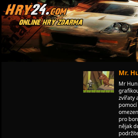
Mr. Hu
Mr Hunt
grafikou
zvířaty 
pomocí 
omezený
pro bon
nějak do
podržít