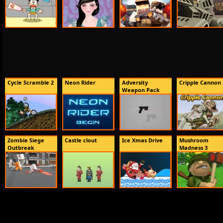
Cycle Scramble 2
Neon Rider
Adversity
Cripple Cannon
Weapon Pack
Zombie Siege
Castle clout
Ice Xmas Drive
Mushroom
Outbreak
Madness 3