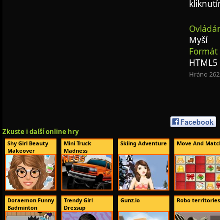
kliknutí
Ovládán
Myší
Formát 
HTML5
Hráno 262
Facebook
Zkuste i další online hry
Shy Girl Beauty
Mini Truck
Skiing Adventure
Move And Matc
Makeover
Madness
Doraemon Funny
Trendy Girl
Gunz.io
Robo territories
Badminton
Dressup