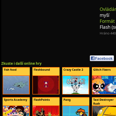
Ovládán
myší
Formát 
Flash (s
Hráno 440
Facebook
Zkuste i další online hry
Fish food
Fleshbound
Crazy Castle 2
Glitch Fixers
Sports Academy
FlashPoints
Pang
Taxi Destroyer
Rush