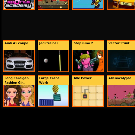
Audi A5 coupe
Jedi trainer
Stop Gmo 2
Vector Stunt
Long Cardigan
Large Crane
Idle Power
Alienocalypse
Fashion Gir...
Work