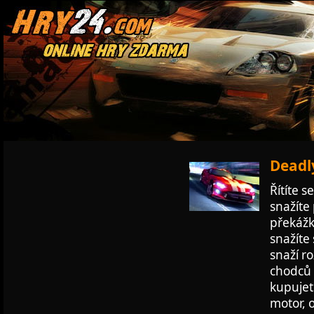
Deadly
Řítíte s
snažíte
překážk
snažíte 
snaží ro
chodců 
kupujet
motor, o