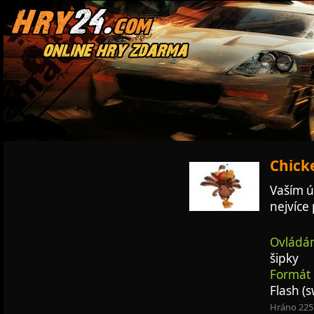
Chicke
Vaším ú
nejvíce 
Ovládán
šipky
Formát 
Flash (s
Hráno 225