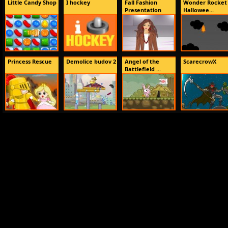
Little Candy Shop
I hockey
Fall Fashion
Wonder Rocket 
Presentation
Hallowee...
Princess Rescue
Demolice budov 2
Angel of the
ScarecrowX
Battlefield ...