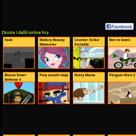
Facebook
Zkuste i další online hry
Fade
Mallory Beauty
Counter Strike:
Ben vs Gwen
Makeover
Portable
Bloons Tower
Poty mouth ninja
Nutty Mania
Penguin Wars 2
Defense 4