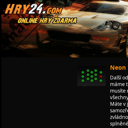
Neon D
Další o
máme ta
musíte n
všechny
Máte v j
samozře
zvládno
splněné