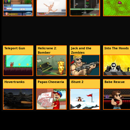
Teleport Gun
Helicrane 2:
Jack and the
Into The Hoods
Bomber
Zombies
Hovertranks
Papas Cheeseria
iStunt 2
Babe Rescue