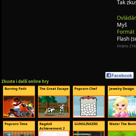
Tak zku
Ovládán
Myš
Formát 
Flash (s
Hráno 216
Facebook
Zkuste i další online hry
Burning Path
The Great Escape
Popcorn Chef
Jewelry Design
Popcorn Time
Ragdoll
GUNSLINGERS
Water The Bom
Achievement 2