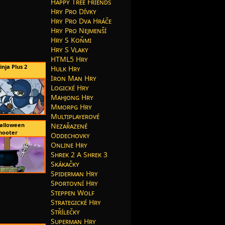
Happy Tree Friends
Hry Pro Dívky
Hry Pro Dva Hráče
Hry Pro Nejmenší
Hry S Koňmi
Hry S Vlaky
HTML5 Hry
inja Plus 2
Hulk Hry
Iron Man Hry
Logické Hry
Mahjong Hry
Mmorpg Hry
Multiplayerové
alloween
Nezařazené
hooter
Oddechovky
Online Hry
Shrek 2 A Shrek 3
Skákačky
Spiderman Hry
Sportovní Hry
Steppen Wolf
Strategické Hry
Střílečky
Superman Hry