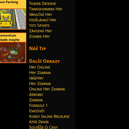
oon Parking
Tower Defense
Transformers Hry
Vánoční Hry
Vzdělávací Hry
Yeti Sports
Závodní Hry
omentum
Zombie Hry
issile mayhe
Náš Tip
Další Odkazy
Hry Online
Hry Zdarma
VašeHry
Hry Zdarma
Online Hry Zdarma
Aerobic
Zdarma
Formule 1
EmoSvět
Kurzy Inline Bruslení
AHA Deník
Soutěže O Ceny