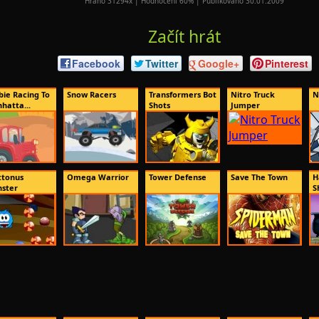
Hráno 31294x | Hodnocení 60% | Publikováno 30.01.2009
Začít hrát
Facebook
Twitter
Google+
Pinterest
bie Racing To
Snow Racers
Transformers Bot
Nitro Truck
N
hatta...
Shots
Jumper
ttonus
Omega Warrior
Tower Defense
Save The Town
H
ster
S