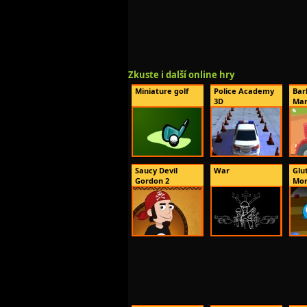
Zkuste i další online hry
Miniature golf
Police Academy
Bar
3D
Man
Saucy Devil
War
Glu
Gordon 2
Mon