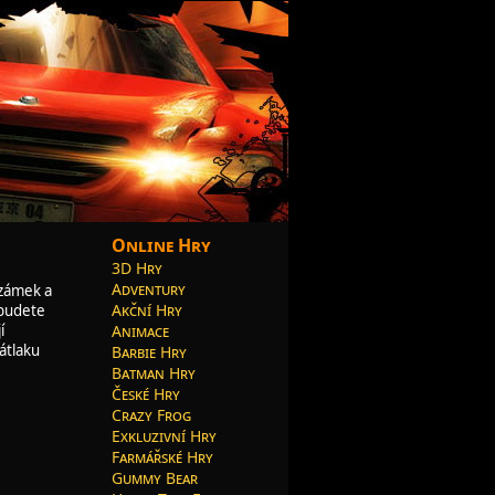
Online Hry
3D Hry
Adventury
 zámek a
Akční Hry
 budete
Animace
í
átlaku
Barbie Hry
Batman Hry
České Hry
Crazy Frog
Exkluzivní Hry
Farmářské Hry
Gummy Bear