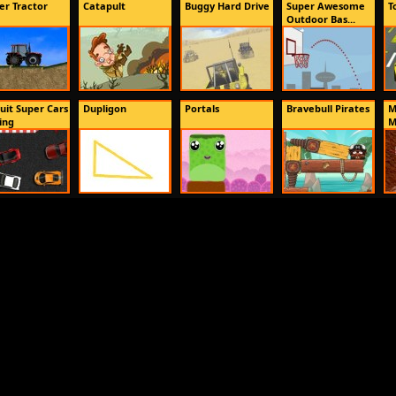
er Tractor
Catapult
Buggy Hard Drive
Super Awesome
T
Outdoor Bas...
cuit Super Cars
Dupligon
Portals
Bravebull Pirates
M
ing
M