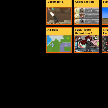
Desert Rifle
Chaos Faction
Sup
Air Boss
Stick Figure
Cir
Badminton 3
Rac