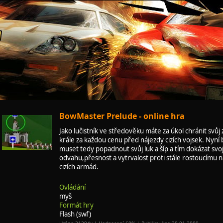
BowMaster Prelude - online hra
Jako lučistník ve středověku máte za úkol chránit svůj
krále za každou cenu před nájezdy cizích vojsek. Nyní
muset tedy popadnout svůj luk a šíp a tím dokázat svoj
odvahu,přesnost a vytrvalost proti stále rostoucímu n
cizích armád.
Ovládání
myš
Formát hry
Flash (swf)