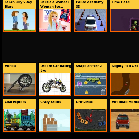
Sarah Billy VDay
Barbie a Wonder
Police Academy
Time Hotel
Blast
Woman Sto...
3D
Honda
Dream Car Racing
Shape Shifter 2
Mighty Red Orb
Evo
Coal Express
Crazy Bricks
Drift2Max
Hot Road Mania