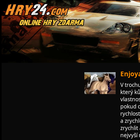
Enjoya
V trochu
který k
vlastno
pokud d
rychlos
a zrychl
zrychli
nejvyší