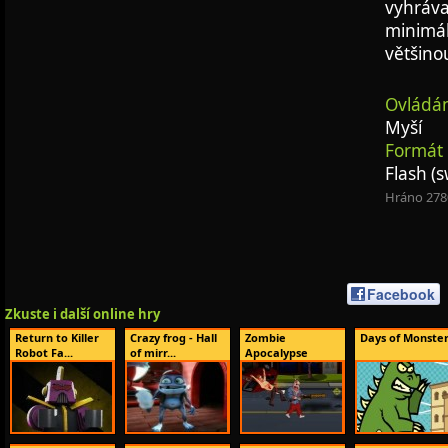
vyhrávaj
minimál
většinou
Ovládán
Myší
Formát 
Flash (s
Hráno 278
Facebook
Zkuste i další online hry
Return to Killer
Crazy frog - Hall
Zombie
Days of Monste
Robot Fa...
of mirr...
Apocalypse