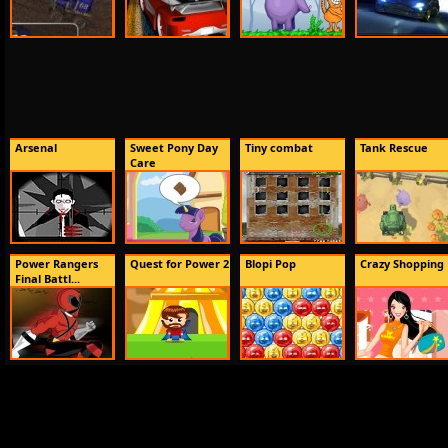
Arsenal
Sweet Pony Day
Tiny combat
Tank Rescue
Care
Power Rangers
Quest for Power 2
Blopi Pop
Crazy Shopping
Final Battl...