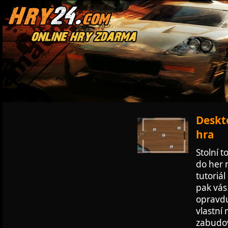
Deskt
hra
Stolní 
do her 
tutoriá
pak vás 
opravdu
vlastní
zabudov