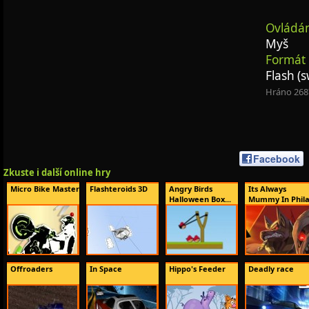
Ovládán
Myš
Formát 
Flash (s
Hráno 268
Facebook
Zkuste i další online hry
Micro Bike Master
Flashteroids 3D
Angry Birds
Its Always
Halloween Box...
Mummy In Phila.
Offroaders
In Space
Hippo's Feeder
Deadly race