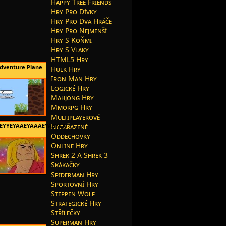
Happy Tree Friends
Hry Pro Dívky
Hry Pro Dva Hráče
Hry Pro Nejmenší
Hry S Koňmi
Hry S Vlaky
HTML5 Hry
dventure Plane
Hulk Hry
Iron Man Hry
Logické Hry
Mahjong Hry
Mmorpg Hry
Multiplayerové
EYYEYAAEYAAAEYAEYAA
Nezařazené
Oddechovky
Online Hry
Shrek 2 A Shrek 3
Skákačky
Spiderman Hry
Sportovní Hry
Steppen Wolf
Strategické Hry
Střílečky
Superman Hry