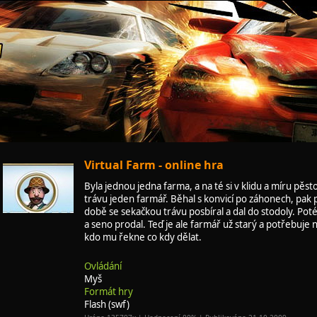
Virtual Farm - online hra
Byla jednou jedna farma, a na té si v klidu a míru pěst
trávu jeden farmář. Běhal s konvicí po záhonech, pak 
době se sekačkou trávu posbíral a dal do stodoly. Poté
a seno prodal. Teď je ale farmář už starý a potřebuje
kdo mu řekne co kdy dělat.
Ovládání
Myš
Formát hry
Flash (swf)