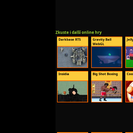
Zkuste i další online hry
Darkbase RTS
Gravity Ball
Jell
WebGL
Insidia
Big Shot Boxing
Coo