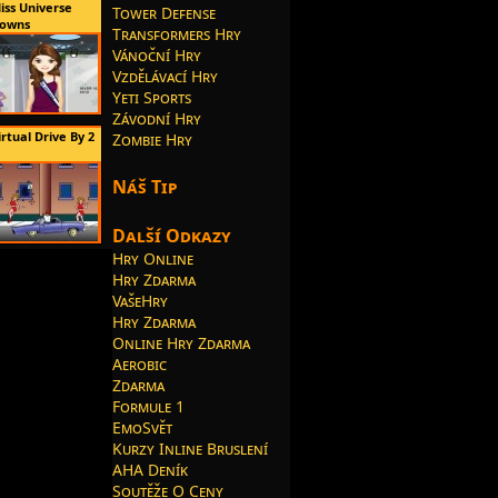
iss Universe
Tower Defense
owns
Transformers Hry
Vánoční Hry
Vzdělávací Hry
Yeti Sports
Závodní Hry
irtual Drive By 2
Zombie Hry
Náš Tip
Další Odkazy
Hry Online
Hry Zdarma
VašeHry
Hry Zdarma
Online Hry Zdarma
Aerobic
Zdarma
Formule 1
EmoSvět
Kurzy Inline Bruslení
AHA Deník
Soutěže O Ceny