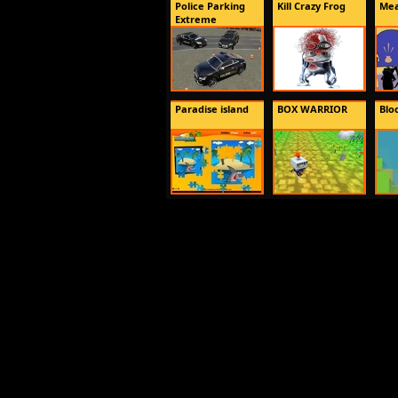
Police Parking
Kill Crazy Frog
Mea
Extreme
Paradise island
BOX WARRIOR
Blo