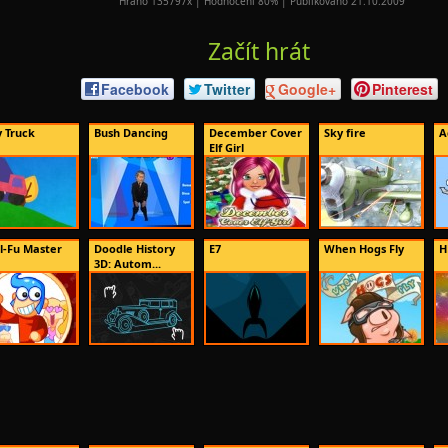
Hráno 135797x | Hodnocení 80% | Publikováno 21.10.2009
Začít hrát
Facebook
Twitter
Google+
Pinterest
y Truck
Bush Dancing
December Cover
Sky fire
A
Elf Girl
l-Fu Master
Doodle History
E7
When Hogs Fly
H
3D: Autom...