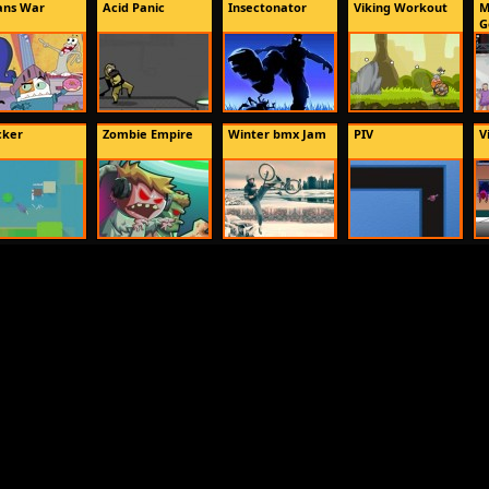
ns War
Acid Panic
Insectonator
Viking Workout
M
G
cker
Zombie Empire
Winter bmx Jam
PIV
V