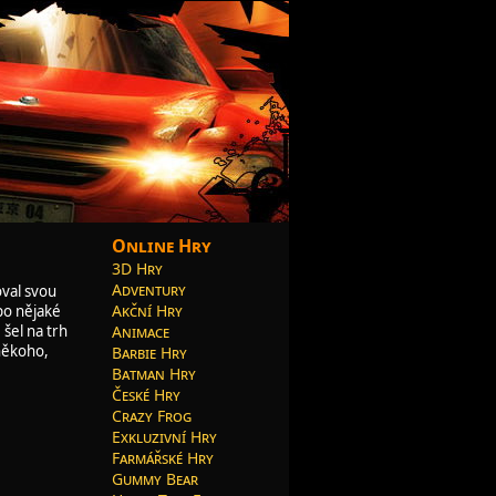
Online Hry
3D Hry
Adventury
oval svou
Akční Hry
po nějaké
Animace
 šel na trh
 někoho,
Barbie Hry
Batman Hry
České Hry
Crazy Frog
Exkluzivní Hry
Farmářské Hry
Gummy Bear