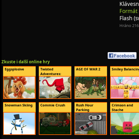
Klávesn
Formát 
Flash (s
Hráno 216
Facebook
Zkuste i další online hry
Eggsplosive
Twisted
AGE OF WAR 2
Smiley Balancin
Adventures:
Littl...
Snowman Skiing
Commie Crush
Rush Hour
Crimson and
Parking
Stache