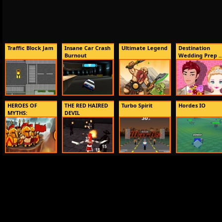
Traffic Block Jam
Insane Car Crash
Ultimate Legend
Destination
Burnout
Wedding Prep ..
HEROES OF
THE RED HAIRED
Turbo Spirit
Hordes IO
MYTHS:
DEVIL
WARRIORS...