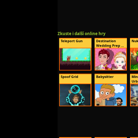
Zkuste i další online hry
Teleport Gun
Destination
Nuk
Wedding Prep ...
Spoof Grid
Babysitter
Min
Urb