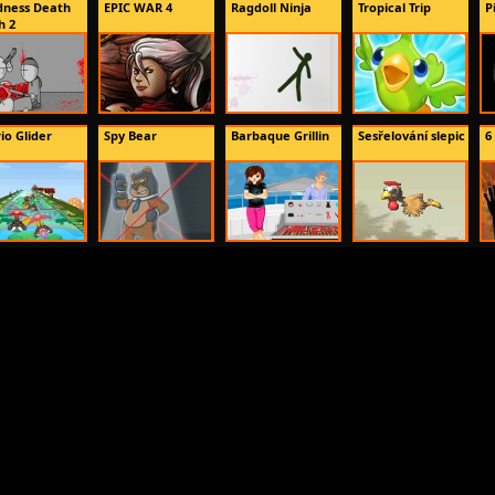
ness Death
EPIC WAR 4
Ragdoll Ninja
Tropical Trip
P
h 2
io Glider
Spy Bear
Barbaque Grillin
Sesřelování slepic
6