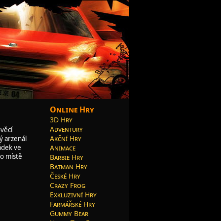
Online Hry
3D Hry
Adventury
ověcí
Akční Hry
ný arzenál
Animace
řádek ve
to místě
Barbie Hry
Batman Hry
České Hry
Crazy Frog
Exkluzivní Hry
Farmářské Hry
Gummy Bear