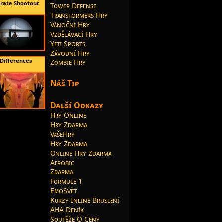
irate Shootout
Tower Defense
Transformers Hry
Vánoční Hry
Vzdělávací Hry
Yeti Sports
Závodní Hry
 Differences
Zombie Hry
Náš Tip
Další Odkazy
Hry Online
Hry Zdarma
VašeHry
Hry Zdarma
Online Hry Zdarma
Aerobic
Zdarma
Formule 1
EmoSvět
Kurzy Inline Bruslení
AHA Deník
Soutěže O Ceny