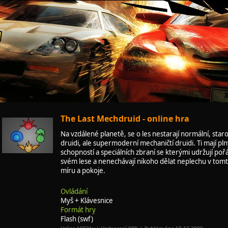
The Last Mechdruid - online hra
Na vzdálené planetě, se o les nestarají normální, star
druidi, ale supermoderní mechaničtí druidi. Ti mají pl
schopností a speciálních zbraní se kterými udržují po
svém lese a nenechávají nikoho dělat neplechu v tom
míru a pokoje.
Ovládání
Myš + Klávesnice
Formát hry
Flash (swf)