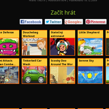
Hráno 19831x | Hodnocení 80% | Publikováno 18.12.2009
Začít hrát
Facebook
Twitter
Google+
Pinterest
e Defense
Douchebag
Statečný
Little Shepherd
P
Workout
astronaut
ni Attack:
Tinkerbell Car
Scooby Doo
Serene Sky
P
an Comba...
Wash
Around The Wor
2