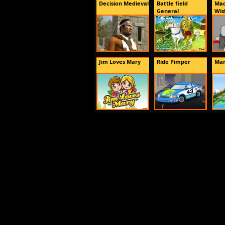
Decision Medieval
Battle field
Mad
General
Wis
Jim Loves Mary
Ride Pimper
Mar