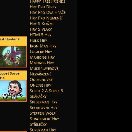
Happy Tree Friends
Hry Pro Dívky
Hry Pro Dva Hráče
Hry Pro Nejmenší
Hry S Koňmi
Hry S Vlaky
HTML5 Hry
est Hunter 2
Hulk Hry
Iron Man Hry
Logické Hry
Mahjong Hry
Mmorpg Hry
Multiplayerové
uppet Soccer
Nezařazené
014
Oddechovky
Online Hry
Shrek 2 A Shrek 3
Skákačky
Spiderman Hry
Sportovní Hry
Steppen Wolf
Strategické Hry
Střílečky
Superman Hry