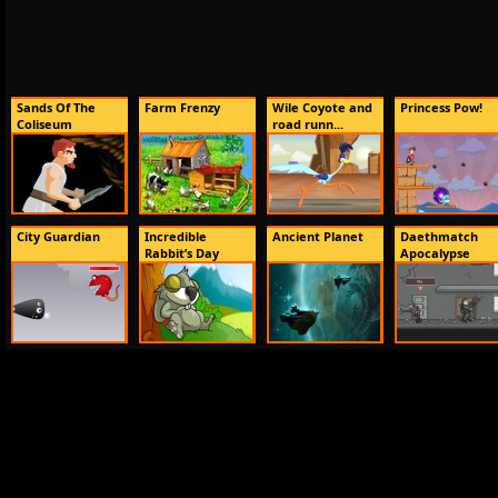
Sands Of The
Farm Frenzy
Wile Coyote and
Princess Pow!
Coliseum
road runn...
City Guardian
Incredible
Ancient Planet
Daethmatch
Rabbit’s Day
Apocalypse