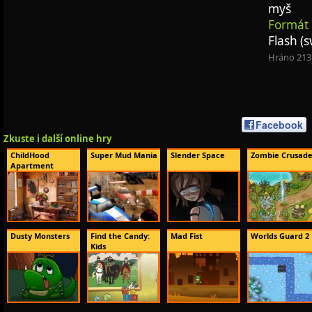
myš
Formát 
Flash (s
Hráno 213
Facebook
Zkuste i další online hry
ChildHood
Super Mud Mania
Slender Space
Zombie Crusad
Apartment
Dusty Monsters
Find the Candy:
Mad Fist
Worlds Guard 2
Kids