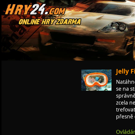
Jelly 
Natáhně
se na s
správně
zcela n
trefova
přesně 
Ovládán