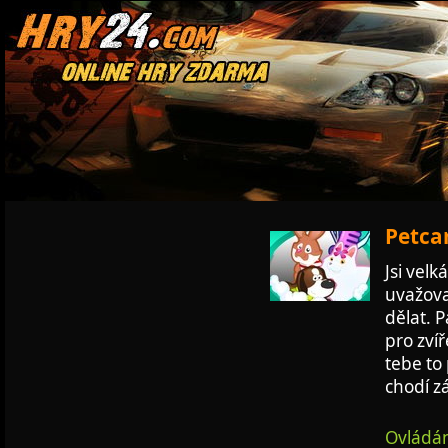
Petcar
Jsi velk
uvažova
dělat. P
pro zvíř
tebe to 
chodí z
Ovládán