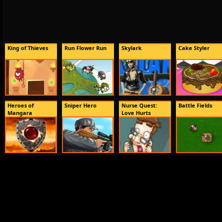
King of Thieves
Run Flower Run
Skylark
Cake Styler
Heroes of
Sniper Hero
Nurse Quest:
Battle Fields
Mangara
Love Hurts