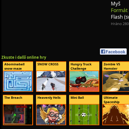
Myš
Formát 
Flash (s
Hráno 280
Facebook
Zkuste i další online hry
Abominaball
SNOW CROSS
Hungry Truck
Zombie VS
snow maze
Challenge
Hamster
The Breach
Heavenly Hells
Mini Ball
Ultimate
Spaceship