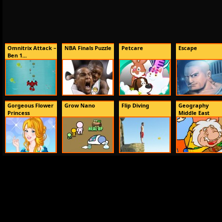
Omnitrix Attack –
NBA Finals Puzzle
Petcare
Escape
Ben 1...
Gorgeous Flower
Grow Nano
Flip Diving
Geography
Princess
Middle East