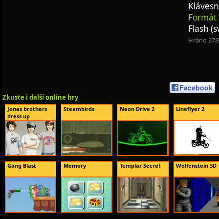
Klávesn
Formát 
Flash (s
Hráno 378
Facebook
Zkuste i další online hry
Jonas brothers
Steambirds
Neon Drive 2
Lineflyer 2
dress up
Gang Blast
Memory
Templar Secret
Wolfenstein 3D