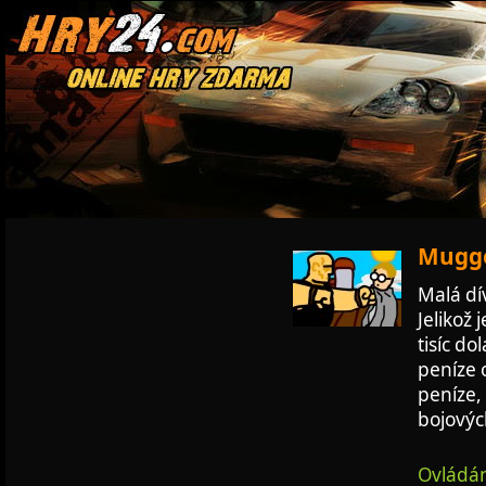
Mugge
Malá dí
Jelikož 
tisíc do
peníze o
peníze,
bojovýc
Ovládán