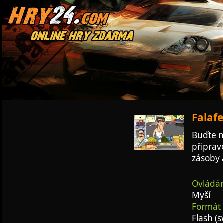
Falafe
Buďte n
připrav
zásoby 
Ovládán
Myší
Formát 
Flash (s