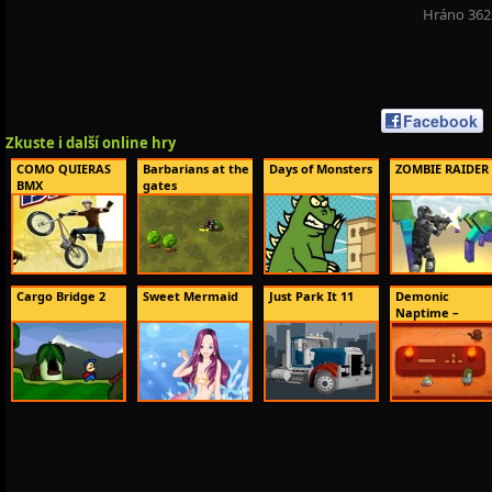
Hráno 362
Facebook
Zkuste i další online hry
COMO QUIERAS
Barbarians at the
Days of Monsters
ZOMBIE RAIDER
BMX
gates
Cargo Bridge 2
Sweet Mermaid
Just Park It 11
Demonic
Naptime –
Regul...