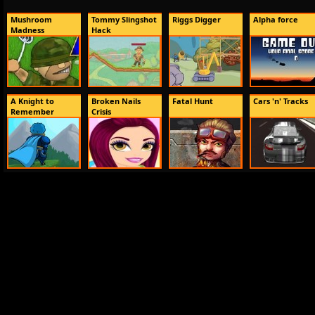
Mushroom
Tommy Slingshot
Riggs Digger
Alpha force
Madness
Hack
A Knight to
Broken Nails
Fatal Hunt
Cars 'n' Tracks
Remember
Crisis