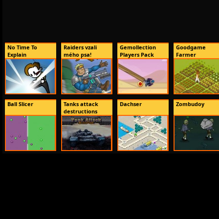
No Time To
Raiders vzali
Gemollection
Goodgame
Explain
mého psa!
Players Pack
Farmer
Ball Slicer
Tanks attack
Dachser
Zombudoy
destructions