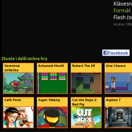
Klávesn
Formát 
Flash (s
Hráno 180
Facebook
Zkuste i další online hry
Vesmírná
Arkanoid Html5
Robert The Elf
One Chance
střílečka
Café Panic
Super Villainy
Cut the Rope 2:
Asylum 7
Bad Pig