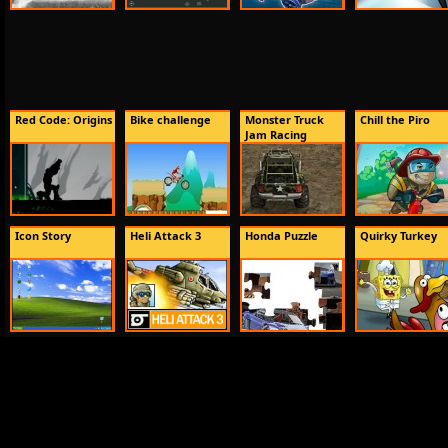
Red Code: Origins
Bike challenge
Monster Truck
Chill the Piro
Jam Racing
Icon Story
Heli Attack 3
Honda Puzzle
Quirky Turkey