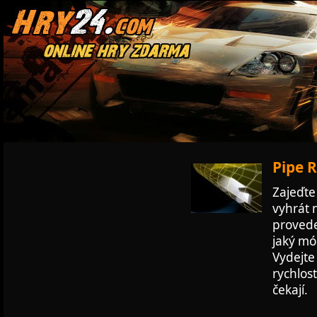
Pipe R
Zajeďte
vyhrát 
provede
jaký mó
Vydejte 
rychlos
čekají.