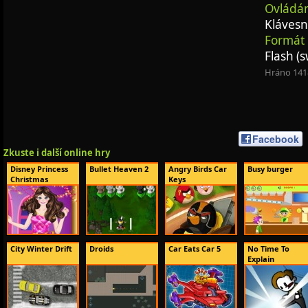
Ovládán
Klávesn
Formát 
Flash (s
Hráno 141
Facebook
Zkuste i další online hry
Disney Princess
Bullet Heaven 2
Angry Birds Car
Busy burger
Christmas
Keys
City Winter Drift
Droids
Car Eats Car 5
No Time To
Explain