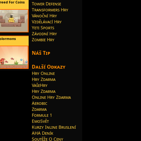
reed For Coins
Tower Defense
Transformers Hry
Vánoční Hry
Vzdělávací Hry
Yeti Sports
Závodní Hry
olormons
Zombie Hry
Náš Tip
Další Odkazy
Hry Online
Hry Zdarma
VašeHry
Hry Zdarma
Online Hry Zdarma
Aerobic
Zdarma
Formule 1
EmoSvět
Kurzy Inline Bruslení
AHA Deník
Soutěže O Ceny