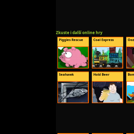
Zkuste i další online hry
Piggies Rescue
Coal Express
Ooz
Seahawk
Hold Beer
Bom