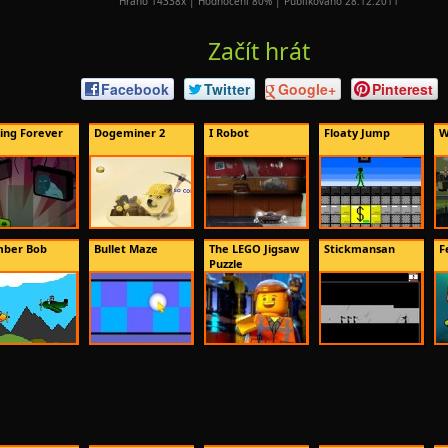
Hráno 14338x | Hodnocení 80% | Publikováno 28.12.2011
Začít hrát
Facebook
Twitter
Google+
Pinterest
ing Forever
Dogeminer 2
I Robot
Floaty Jump
W
ber Bob
Bullet Maze
The LEGO Jigsaw
Stickmansan
F
Puzzle