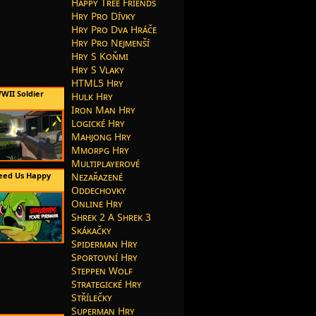
Happy Tree Friends
Hry Pro Dívky
Hry Pro Dva Hráče
Hry Pro Nejmenší
Hry S Koňmi
Hry S Vlaky
HTML5 Hry
WII Soldier
Hulk Hry
Iron Man Hry
Logické Hry
Mahjong Hry
Mmorpg Hry
Multiplayerové
eed Us Happy
Nezařazené
Oddechovky
Online Hry
Shrek 2 A Shrek 3
Skákačky
Spiderman Hry
Sportovní Hry
Steppen Wolf
Strategické Hry
Střílečky
Superman Hry