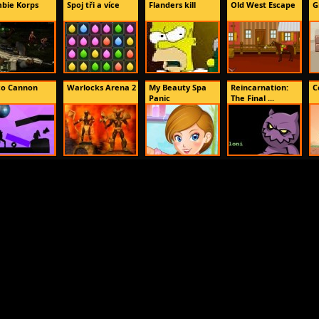
bie Korps
Spoj tři a více
Flanders kill
Old West Escape
G
co Cannon
Warlocks Arena 2
My Beauty Spa
Reincarnation:
C
Panic
The Final ...