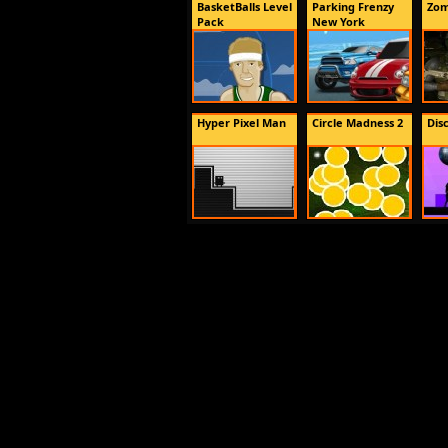
BasketBalls Level
Parking Frenzy
Zom
Pack
New York
Hyper Pixel Man
Circle Madness 2
Dis