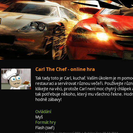
Carl The Chef - online hra
Tak tady toto je Carl, kuchař. Vaším úkolem je m pomoc
restauraci a servírovat různou večeři. Používejte růz
klikejte na věci, protože Carl není moc chytrý chlápek
tak potřebuje někoho, který mu všechno řekne. Hodně
hodně zábavy!
Ovládání
Myš
Formát hry
Flash (swf)