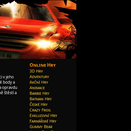
Online Hry
3D Hry
Adventury
i v jeho
Akční Hry
né body a
Animace
 a opravdu
 štěstí a
Barbie Hry
Batman Hry
České Hry
Crazy Frog
Exkluzivní Hry
Farmářské Hry
Gummy Bear