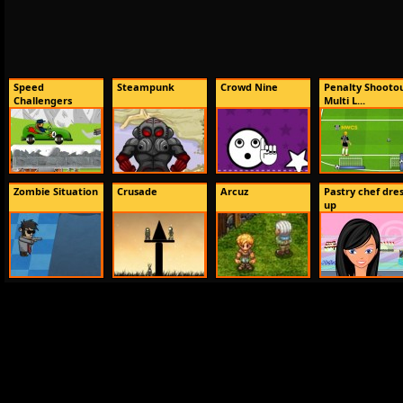
Speed
Steampunk
Crowd Nine
Penalty Shootou
Challengers
Multi L...
Zombie Situation
Crusade
Arcuz
Pastry chef dre
up