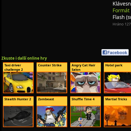
Klávesn
Formát 
Flash (s
Hráno 127
Facebook
Zkuste i další online hry
Taxi driver
Counter Strike
Angry Cat Hair
Hotel park
challenge 2
Salon
Stealth Hunter 2
Zombeast
Shuffle Time 4
Martial Tricks