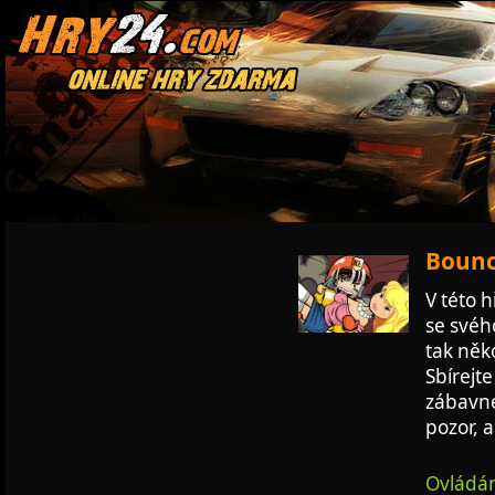
Bouncy
V této 
se svéh
tak něko
Sbírejt
zábavné
pozor, 
Ovládán