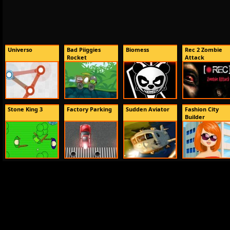
Universo
Bad Piiggies
Biomess
Rec 2 Zombie
Rocket
Attack
Stone King 3
Factory Parking
Sudden Aviator
Fashion City
Builder