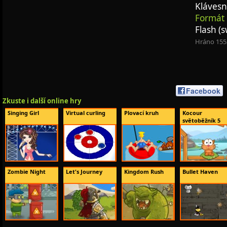
Klávesn
Formát 
Flash (s
Hráno 155
Facebook
Zkuste i další online hry
Singing Girl
Virtual curling
Plovací kruh
Kocour
světoběžník 5
Zombie Night
Let's Journey
Kingdom Rush
Bullet Haven