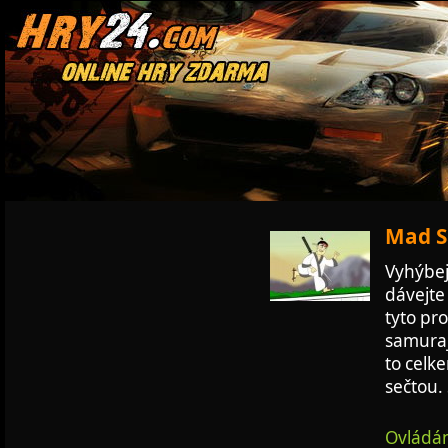
Mad S
Vyhýbej
dávejte 
tyto pr
samuraj
to celk
sečtou. 
Ovládán