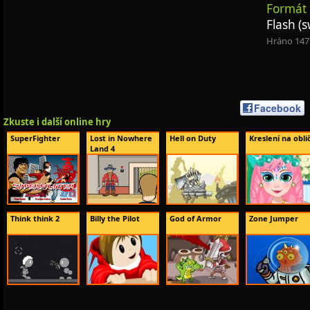
Formát 
Flash (s
Hráno 147
Facebook
Zkuste i další online hry
SuperFighter
Lost in Nowhere
Hell on Duty
Kreslení na obli
Land 4
Think think 2
Billy the Pilot
God of Armor
Zone Jumper