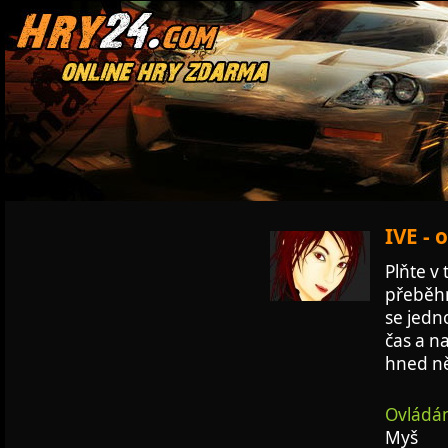
IVE - 
Plňte v 
přeběhn
se jedn
čas a n
hned ně
Ovládán
Myš