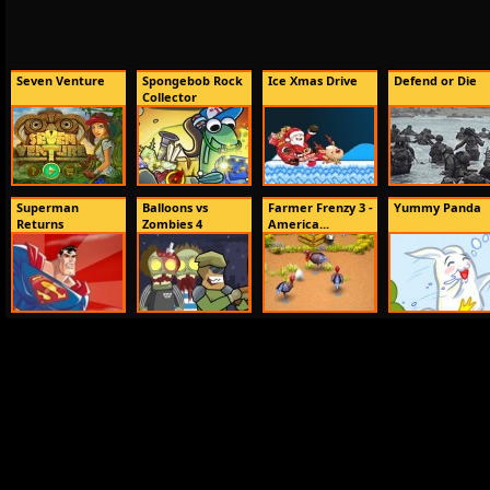
Seven Venture
Spongebob Rock
Ice Xmas Drive
Defend or Die
Collector
Superman
Balloons vs
Farmer Frenzy 3 -
Yummy Panda
Returns
Zombies 4
America...