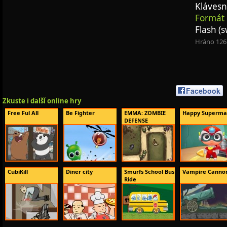
Klávesn
Formát 
Flash (s
Hráno 126
Facebook
Zkuste i další online hry
Free Ful All
Be Fighter
EMMA: ZOMBIE
Happy Superm
DEFENSE
CubiKill
Diner city
Smurfs School Bus
Vampire Canno
Ride