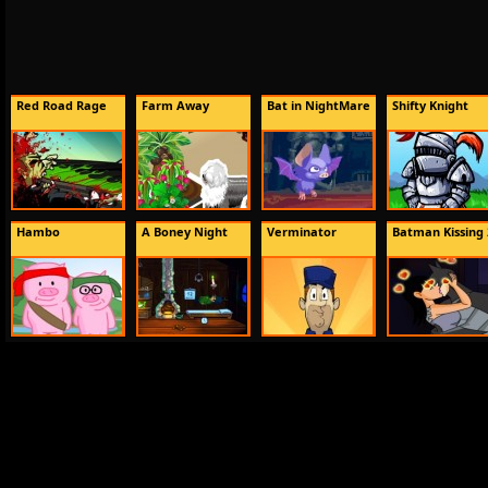
Red Road Rage
Farm Away
Bat in NightMare
Shifty Knight
Hambo
A Boney Night
Verminator
Batman Kissing 