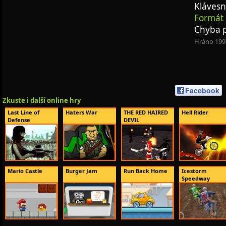
Klávesn
Formát 
Chyba p
Hráno 199
Facebook
Zkuste i další online hry
Last Line of
Haters War
THE RED HAIRED
Hell Rider
Defense
DEVIL
Mario Castle
Burger Jam
Run Back Home
Icestorm
Speedway