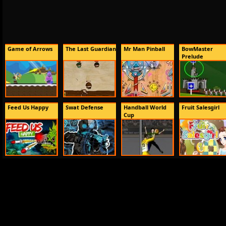
Game of Arrows
The Last Guardian
Mr Man Pinball
BowMaster
Prelude
Feed Us Happy
Swat Defense
Handball World
Fruit Salesgirl
Cup