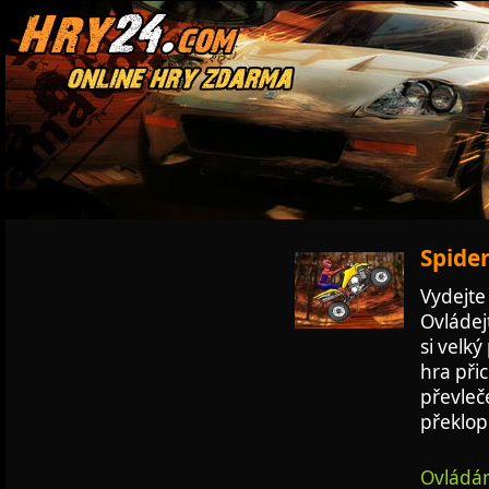
Spide
Vydejte 
Ovládejt
si velký
hra přic
převleč
překlopi
Ovládán