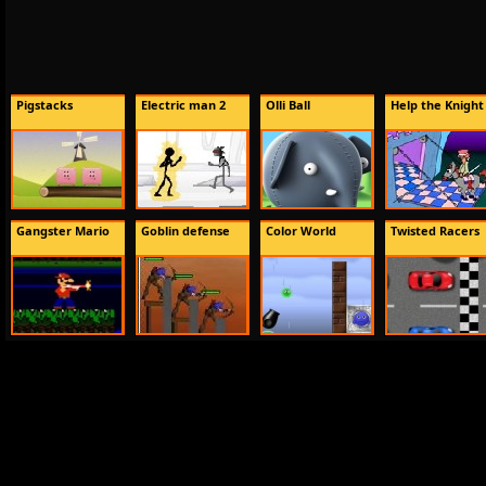
Pigstacks
Electric man 2
Olli Ball
Help the Knight
Gangster Mario
Goblin defense
Color World
Twisted Racers