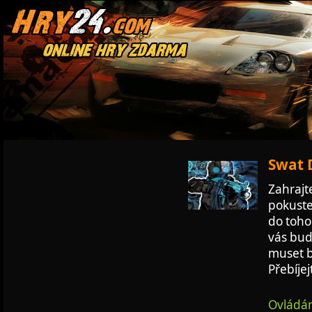
Swat D
Zahrajt
pokuste
do toho 
vás bud
muset b
Přebíjej
Ovládán