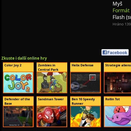
Myš
Formát 
Flash (s
Hráno 139
Facebook
Zkuste i další online hry
Color Joy 2
Zombies in
Helix Defense
Strategie aliens
Central Park
Defender of the
Sandman Tower
Ben 10 Speedy
Rollin Tot
Base
Runner