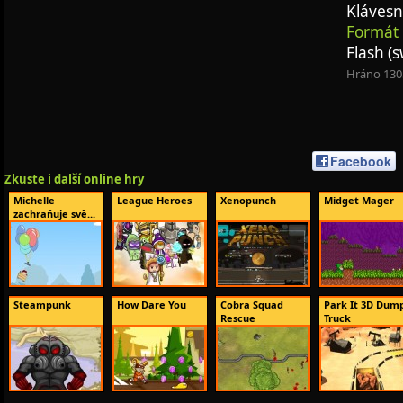
Klávesn
Formát 
Flash (s
Hráno 130
Facebook
Zkuste i další online hry
Michelle
League Heroes
Xenopunch
Midget Mager
zachraňuje svě...
Steampunk
How Dare You
Cobra Squad
Park It 3D Dum
Rescue
Truck