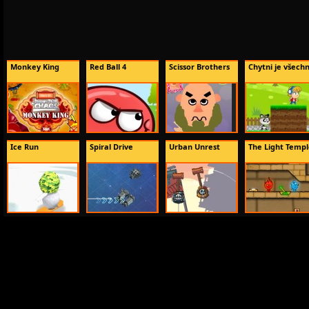
Monkey King
Red Ball 4
Scissor Brothers
Chytni je všech
Ice Run
Spiral Drive
Urban Unrest
The Light Temp