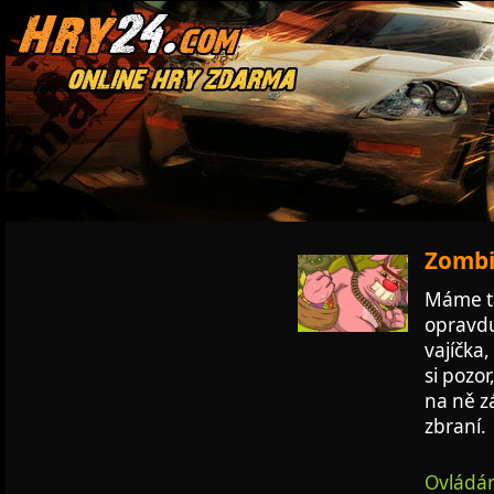
Zombie
Máme ta
opravdu
vajíčka
si pozor
na ně z
zbraní.
Ovládán