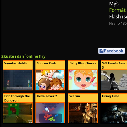
Myš
Formát 
Flash (s
Hráno 135
Facebook
Zkuste i další online hry
Vymítač ďáblů
Suntan Rush
Baby Bling Tiaras
Sift Heads Assau
3
Exit Through the
Hexa Fever 2
Warun
Firing Time
Dungeon