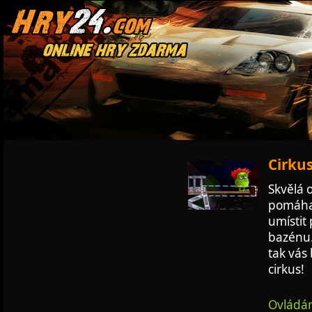
Cirkus
Skvělá 
pomáhat
umístit
bazénu.
tak vás 
cirkus!
Ovládán