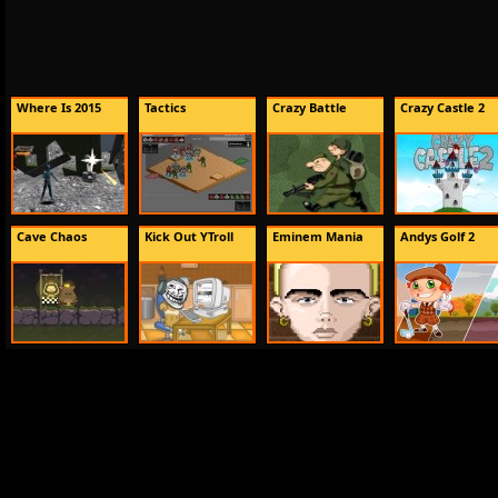
Where Is 2015
Tactics
Crazy Battle
Crazy Castle 2
Cave Chaos
Kick Out YTroll
Eminem Mania
Andys Golf 2