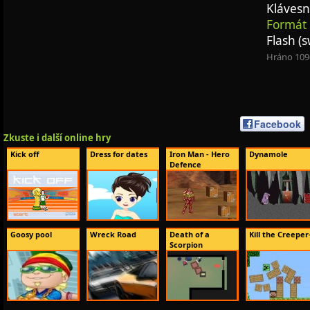
Klávesn
Formát 
Flash (s
Hráno 109
Facebook
Zkuste i další online hry
Kick off
Dress for dates
Iron Man - Hero
Dynamole
Defence
Goosy pool
Wreck Road
Death of a
Kill the Creeper
Scorpion