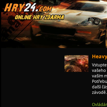
Heavy 
Vstupte
vašeho 
vaším m
Potřebu
další čá
závodě.
Ovládán