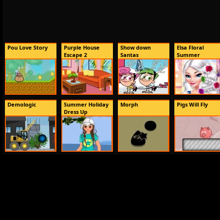
Pou Love Story
Purple House
Show down
Elsa Floral
Escape 2
Santas
Summer
Demologic
Summer Holiday
Morph
Pigs Will Fly
Dress Up